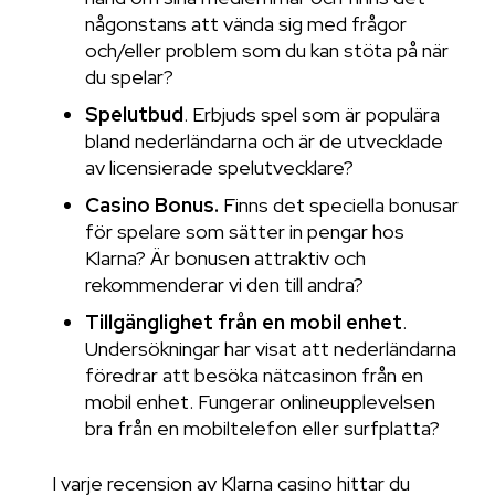
någonstans att vända sig med frågor
och/eller problem som du kan stöta på när
du spelar?
Spelutbud
. Erbjuds spel som är populära
bland nederländarna och är de utvecklade
av licensierade spelutvecklare?
Casino Bonus.
Finns det speciella bonusar
för spelare som sätter in pengar hos
Klarna? Är bonusen attraktiv och
rekommenderar vi den till andra?
Tillgänglighet från en mobil enhet
.
Undersökningar har visat att nederländarna
föredrar att besöka nätcasinon från en
mobil enhet. Fungerar onlineupplevelsen
bra från en mobiltelefon eller surfplatta?
I varje recension av Klarna casino hittar du