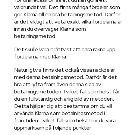
välgrundat val. Det finns många fördelar som
gör Klarna till en bra betalningsmetod. Därför
är det viktigt att veta exakt vilka fördelarna är
innan du överväger Klarna som
betalningsmetod.
Det skulle vara orättvist att bara räkna upp
fördelarna med Klarna.
Naturligtvis finns det också vissa nackdelar
med denna betalningsmetod. Därför är det
bra att lyfta fram även denna sida av
betalningsmetoden. I vilket fall som helst får
du en fullständig och ärlig bild av metoden.
Detta hjälper dig att bestämma om du vill
använda Klarna som betalningsmetod i
framtiden. I vilket fall som helst bör du vara
uppmärksam på följande punkter: