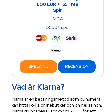
800 EUR + 155 Free
Spin
MGA
5550+ spel
SPELA NU
RECENSION
Vad är Klarna?
Klarna är en betalningsmetod som du numera
kan hitta i olika onlinebutiker och onlinekasinon.
Klarna grundades i Stockholm 2005 för att