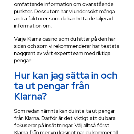
omfattande information om ovanstående
punkter. Dessutom har vi undersökt många
andra faktorer som du kan hitta detaljerad
information om.
Varje Klarna casino som du hittar på den här
sidan och som vi rekommenderar har testats
noggrant av vårt expertteam med riktiga
pengar!
Hur kan jag sätta in och
ta ut pengar från
Klarna?
Som redan nämnts kan du inte ta ut pengar
från Klarna. Därför är det viktigt att du bara
fokuserar på insättningar. Välj alltså först
Klarna från menyn i kasinot när du kommer till