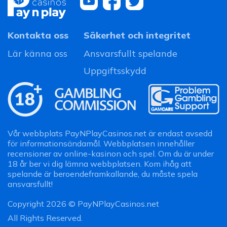
Kontakta oss
Säkerhet och integritet
Lär känna oss
Ansvarsfullt spelande
Uppgiftsskydd
Vår webbplats PayNPlayCasinos.net är endast avsedd
för informationsändamål. Webbplatsen innehåller
recensioner av online-kasinon och spel. Om du är under
18 år ber vi dig lämna webbplatsen. Kom ihåg att
spelande är beroendeframkallande, du måste spela
ansvarsfullt!
Copyright 2026 © PayNPlayCasinos.net
All Rights Reserved.