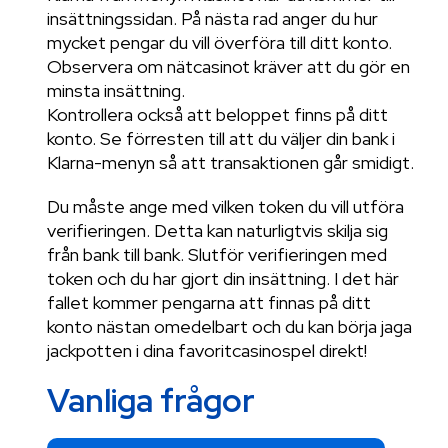
insättningssidan. På nästa rad anger du hur
mycket pengar du vill överföra till ditt konto.
Observera om nätcasinot kräver att du gör en
minsta insättning.
Kontrollera också att beloppet finns på ditt
konto. Se förresten till att du väljer din bank i
Klarna-menyn så att transaktionen går smidigt.
Du måste ange med vilken token du vill utföra
verifieringen. Detta kan naturligtvis skilja sig
från bank till bank. Slutför verifieringen med
token och du har gjort din insättning. I det här
fallet kommer pengarna att finnas på ditt
konto nästan omedelbart och du kan börja jaga
jackpotten i dina favoritcasinospel direkt!
Vanliga frågor