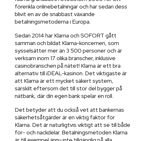
förenkla onlinebetalningar och har sedan dess
blivit en av de snabbast växande
betalningsmetoderna i Europa.
Sedan 2014 har Klarna och SOFORT gått
samman och bildat Klarna-koncernen, som
sysselsätter mer än 3 500 personer och är
verksam inom 17 olika branscher, inklusive
casinobranschen på nätet! Klarna är ett bra
alternativ till iDEAL-kasinon. Det viktigaste är
att Klarna är ett mycket säkert system,
särskilt eftersom det till stor del bygger på
nätbank, där din egen bank spelar en roll.
Det betyder att du också vet att bankernas
säkerhetsåtgärder är en viktig faktor för
Klarna. Det är naturligtvis viktigt att se till både
för- och nackdelar. Betalningsmetoden Klarna
är till exempel ännu inte tillgänglig på alla