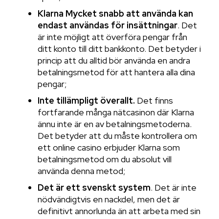
Klarna Mycket snabb att använda kan
endast användas för insättningar
. Det
är inte möjligt att överföra pengar från
ditt konto till ditt bankkonto. Det betyder i
princip att du alltid bör använda en andra
betalningsmetod för att hantera alla dina
pengar;
Inte tillämpligt överallt.
Det finns
fortfarande många nätcasinon där Klarna
ännu inte är en av betalningsmetoderna.
Det betyder att du måste kontrollera om
ett online casino erbjuder Klarna som
betalningsmetod om du absolut vill
använda denna metod;
Det är ett svenskt system
. Det är inte
nödvändigtvis en nackdel, men det är
definitivt annorlunda än att arbeta med sin