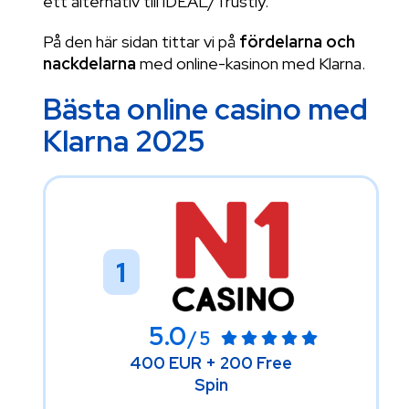
ett alternativ till iDEAL/Trustly.
På den här sidan tittar vi på
fördelarna och
nackdelarna
med online-kasinon med Klarna.
Bästa online casino med
Klarna 2025
5.0
5
400 EUR + 200 Free
Spin