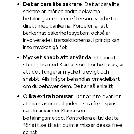
Det är bara lite säkrare
. Det är bara lite
säkrare än många andra bekväma
betalningsmetoder eftersom vi arbetar
direkt med bankerna. Fördelen är att
bankernas säkerhetssystem också är
involverade i transaktionerna. I princip kan
inte mycket gå fel;
Mycket snabb att använda
. Ett annat
stort plus med Klarna, som bör betonas, är
att det fungerar mycket trevligt och
snabbt. Alla frågor behandlas omedelbart
om du behöver dem. Det är så enkelt!;
Olika extra bonusar
. Det är inte ovanligt
att nätcasinon erbjuder extra free spins
när du använder Klarna som
betalningsmetod. Kontrollera alltid detta
för att se till att du inte missar dessa free
spins!;