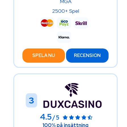
MGA
2500+ Spel
SPELA NU
RECENSION
4.5
5
100% på insättning