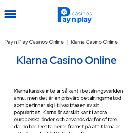
Pay n Play Casinos Online
Klarna Casino Online
Klarna Casino Online
Klarna kanske inte är så känt i betalningsvärlden
ännu, men det är en prisvärd betalningsmetod
som befinner sig i tillväxtfasen av sin
popularitet. Klarna är särskilt känt i andra
europeiska länder och används därför oftare
där än här. Detta beror främst på att Klarna är