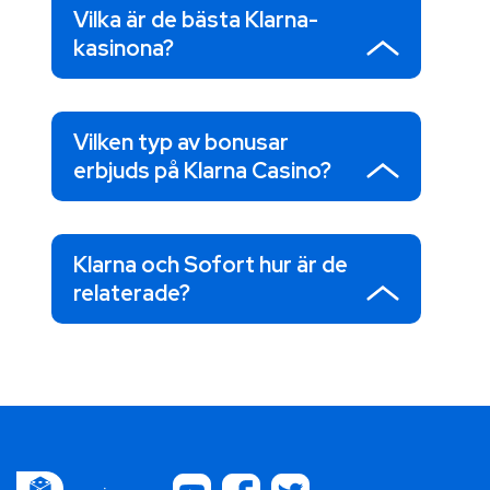
Vilka är de bästa Klarna-
kasinona?
Vilken typ av bonusar
erbjuds på Klarna Casino?
Klarna och Sofort hur är de
relaterade?