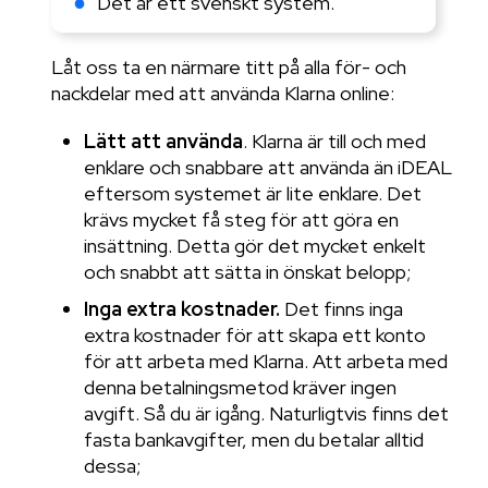
Det är ett svenskt system.
Låt oss ta en närmare titt på alla för- och
nackdelar med att använda Klarna online:
Lätt att använda
. Klarna är till och med
enklare och snabbare att använda än iDEAL
eftersom systemet är lite enklare. Det
krävs mycket få steg för att göra en
insättning. Detta gör det mycket enkelt
och snabbt att sätta in önskat belopp;
Inga extra kostnader.
Det finns inga
extra kostnader för att skapa ett konto
för att arbeta med Klarna. Att arbeta med
denna betalningsmetod kräver ingen
avgift. Så du är igång. Naturligtvis finns det
fasta bankavgifter, men du betalar alltid
dessa;