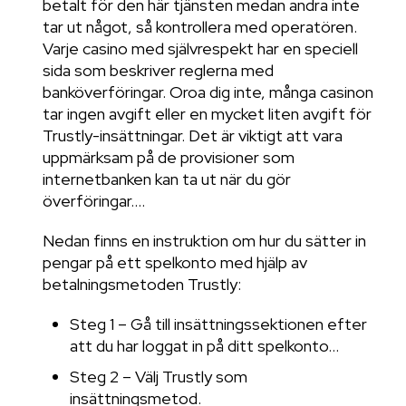
betalt för den här tjänsten medan andra inte
tar ut något, så kontrollera med operatören.
Varje casino med självrespekt har en speciell
sida som beskriver reglerna med
banköverföringar. Oroa dig inte, många casinon
tar ingen avgift eller en mycket liten avgift för
Trustly-insättningar. Det är viktigt att vara
uppmärksam på de provisioner som
internetbanken kan ta ut när du gör
överföringar….
Nedan finns en instruktion om hur du sätter in
pengar på ett spelkonto med hjälp av
betalningsmetoden Trustly:
Steg 1 – Gå till insättningssektionen efter
att du har loggat in på ditt spelkonto…
Steg 2 – Välj Trustly som
insättningsmetod.