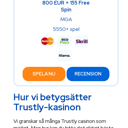
800 EUR + 155 Free
Spin
MGA
5550+ spel
SPELA NU
RECENSION
Hur vi betygsätter
Trustly-kasinon
Vi granskar så många Trustly casinon som
möjligt. Men hur kan du hitta det riktigt bästa