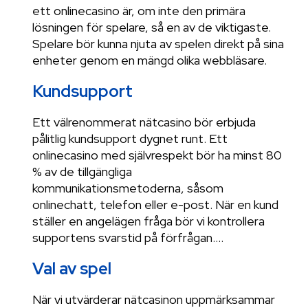
ett onlinecasino är, om inte den primära
lösningen för spelare, så en av de viktigaste.
Spelare bör kunna njuta av spelen direkt på sina
enheter genom en mängd olika webbläsare.
Kundsupport
Ett välrenommerat nätcasino bör erbjuda
pålitlig kundsupport dygnet runt. Ett
onlinecasino med självrespekt bör ha minst 80
% av de tillgängliga
kommunikationsmetoderna, såsom
onlinechatt, telefon eller e-post. När en kund
ställer en angelägen fråga bör vi kontrollera
supportens svarstid på förfrågan….
Val av spel
När vi utvärderar nätcasinon uppmärksammar