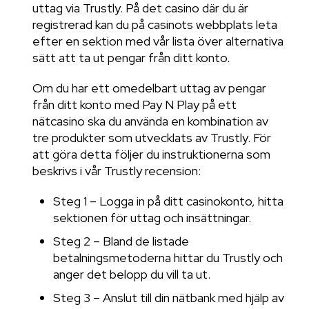
uttag via Trustly. På det casino där du är
registrerad kan du på casinots webbplats leta
efter en sektion med vår lista över alternativa
sätt att ta ut pengar från ditt konto.
Om du har ett omedelbart uttag av pengar
från ditt konto med Pay N Play på ett
nätcasino ska du använda en kombination av
tre produkter som utvecklats av Trustly. För
att göra detta följer du instruktionerna som
beskrivs i vår Trustly recension:
Steg 1 – Logga in på ditt casinokonto, hitta
sektionen för uttag och insättningar.
Steg 2 – Bland de listade
betalningsmetoderna hittar du Trustly och
anger det belopp du vill ta ut.
Steg 3 – Anslut till din nätbank med hjälp av