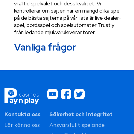
vi alltid spelvalet och dess kvalitet. Vi
kontrollerar om sajten har en mängd olika spel
på de bästa sajterna på vår lista är live dealer-
spel, bordsspel och spelautomater Trustly
från ledande mjukvaruleverantörer.
Vanliga frågor
Kontakta oss
Säkerhet och integritet
Lär känna oss
Ansvarsfullt spelande