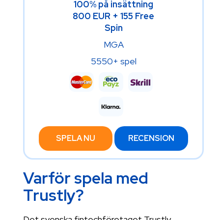
100% på insättning
800 EUR + 155 Free
Spin
MGA
5550+ spel
SPELA NU
RECENSION
Varför spela med
Trustly?
Det svenska fintechföretaget Trustly