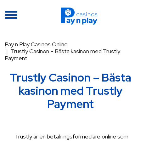
Pay n Play Casinos Online
Trustly Casinon – Bästa kasinon med Trustly
Payment
Trustly Casinon – Bästa
kasinon med Trustly
Payment
Trustly är en betalningsförmedlare online som