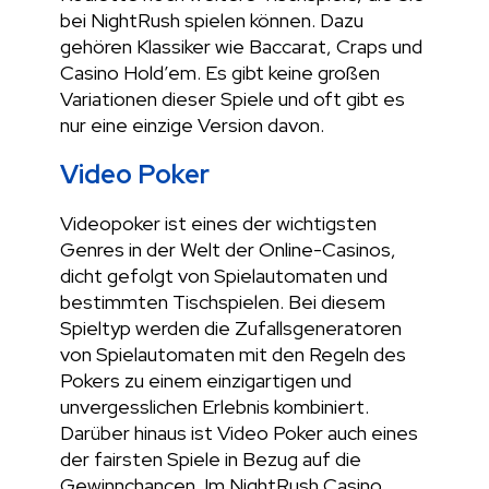
bei NightRush spielen können. Dazu
gehören Klassiker wie Baccarat, Craps und
Casino Hold’em. Es gibt keine großen
Variationen dieser Spiele und oft gibt es
nur eine einzige Version davon.
Video Poker
Videopoker ist eines der wichtigsten
Genres in der Welt der Online-Casinos,
dicht gefolgt von Spielautomaten und
bestimmten Tischspielen. Bei diesem
Spieltyp werden die Zufallsgeneratoren
von Spielautomaten mit den Regeln des
Pokers zu einem einzigartigen und
unvergesslichen Erlebnis kombiniert.
Darüber hinaus ist Video Poker auch eines
der fairsten Spiele in Bezug auf die
Gewinnchancen. Im NightRush Casino