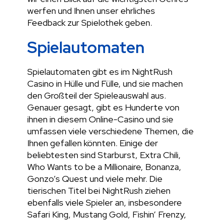
werfen und Ihnen unser ehrliches
Feedback zur Spielothek geben.
Spielautomaten
Spielautomaten gibt es im NightRush
Casino in Hülle und Fülle, und sie machen
den Großteil der Spieleauswahl aus.
Genauer gesagt, gibt es Hunderte von
ihnen in diesem Online-Casino und sie
umfassen viele verschiedene Themen, die
Ihnen gefallen könnten. Einige der
beliebtesten sind Starburst, Extra Chili,
Who Wants to be a Millionaire, Bonanza,
Gonzo’s Quest und viele mehr. Die
tierischen Titel bei NightRush ziehen
ebenfalls viele Spieler an, insbesondere
Safari King, Mustang Gold, Fishin’ Frenzy,