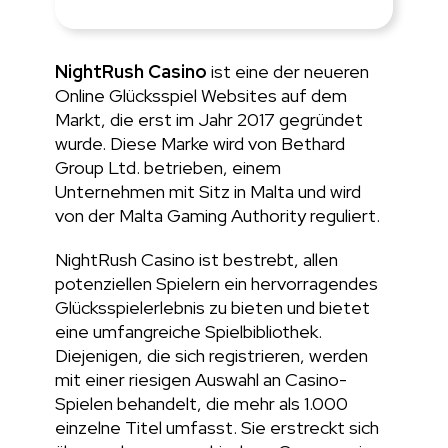
NightRush Casino
ist eine der neueren
Online Glücksspiel Websites auf dem
Markt, die erst im Jahr 2017 gegründet
wurde. Diese Marke wird von Bethard
Group Ltd. betrieben, einem
Unternehmen mit Sitz in Malta und wird
von der Malta Gaming Authority reguliert.
NightRush Casino ist bestrebt, allen
potenziellen Spielern ein hervorragendes
Glücksspielerlebnis zu bieten und bietet
eine umfangreiche Spielbibliothek.
Diejenigen, die sich registrieren, werden
mit einer riesigen Auswahl an Casino-
Spielen behandelt, die mehr als 1.000
einzelne Titel umfasst. Sie erstreckt sich