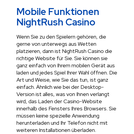
Mobile Funktionen
NightRush Casino
Wenn Sie zu den Spielern gehören, die
gerne von unterwegs aus Wetten
platzieren, dann ist NightRush Casino die
richtige Website für Sie. Sie können sie
ganz einfach von Ihrem mobilen Gerät aus
laden und jedes Spiel Ihrer Wahl öffnen. Die
Art und Weise, wie Sie das tun, ist ganz
einfach. Ähnlich wie bei der Desktop-
Version ist alles, was von Ihnen verlangt
wird, das Laden der Casino-Website
innerhalb des Fensters Ihres Browsers. Sie
müssen keine spezielle Anwendung
herunterladen und Ihr Telefon nicht mit
weiteren Installationen überladen.