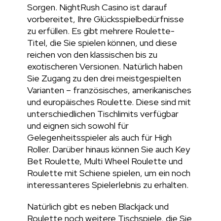
Sorgen. NightRush Casino ist darauf
vorbereitet, Ihre Glücksspielbedürfnisse
zu erfüllen. Es gibt mehrere Roulette-
Titel, die Sie spielen können, und diese
reichen von den klassischen bis zu
exotischeren Versionen. Natürlich haben
Sie Zugang zu den drei meistgespielten
Varianten – französisches, amerikanisches
und europäisches Roulette. Diese sind mit
unterschiedlichen Tischlimits verfügbar
und eignen sich sowohl für
Gelegenheitsspieler als auch für High
Roller. Darüber hinaus können Sie auch Key
Bet Roulette, Multi Wheel Roulette und
Roulette mit Schiene spielen, um ein noch
interessanteres Spielerlebnis zu erhalten.
Natürlich gibt es neben Blackjack und
Roulette noch weitere Tischspiele, die Sie