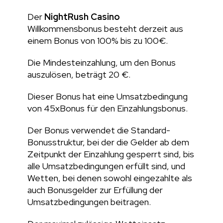
Der
NightRush Casino
Willkommensbonus besteht derzeit aus
einem Bonus von 100% bis zu 100€.
Die Mindesteinzahlung, um den Bonus
auszulösen, beträgt 20 €.
Dieser Bonus hat eine Umsatzbedingung
von 45xBonus für den Einzahlungsbonus.
Der Bonus verwendet die Standard-
Bonusstruktur, bei der die Gelder ab dem
Zeitpunkt der Einzahlung gesperrt sind, bis
alle Umsatzbedingungen erfüllt sind, und
Wetten, bei denen sowohl eingezahlte als
auch Bonusgelder zur Erfüllung der
Umsatzbedingungen beitragen.