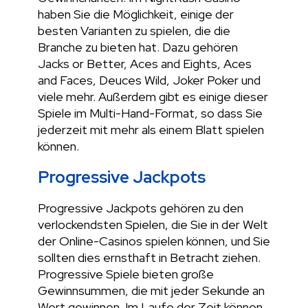
haben Sie die Möglichkeit, einige der
besten Varianten zu spielen, die die
Branche zu bieten hat. Dazu gehören
Jacks or Better, Aces and Eights, Aces
and Faces, Deuces Wild, Joker Poker und
viele mehr. Außerdem gibt es einige dieser
Spiele im Multi-Hand-Format, so dass Sie
jederzeit mit mehr als einem Blatt spielen
können.
Progressive Jackpots
Progressive Jackpots gehören zu den
verlockendsten Spielen, die Sie in der Welt
der Online-Casinos spielen können, und Sie
sollten dies ernsthaft in Betracht ziehen.
Progressive Spiele bieten große
Gewinnsummen, die mit jeder Sekunde an
Wert gewinnen. Im Laufe der Zeit können