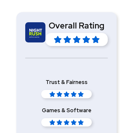
Overall Rating
Trust & Fairness
Games & Software