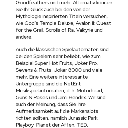
Goodfeathers und mehr. Alternativ können
Sie Ihr Glück auch bei den von der
Mythologie inspirierten Titeln versuchen,
wie God’s Temple Deluxe, Avalon II: Quest
for the Grail, Scrolls of Ra, Valkyrie und
andere.
Auch die klassischen Spielautomaten sind
bei den Spielern sehr beliebt, wie zum
Beispiel Super Hot Fruits, Joker Pro,
Sevens & Fruits, Joker 8000 und viele
mehr. Eine weitere interessante
Untergruppe sind die NetEnt-
Musikspielautomaten, d. h. Motorhead,
Guns N Roses und Jimi Hendrix. Wir sind
auch der Meinung, dass Sie Ihre
Aufmerksamkeit auf die Markenslots
richten sollten, nämlich Jurassic Park,
Playboy, Planet der Affen, TED,