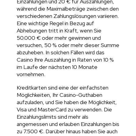
Einzahlungen und 20 € für Auszahlungen,
während die Maximalbeträge zwischen den
verschiedenen Zahlungslösungen variieren.
Eine wichtige Regel in Bezug auf
Abhebungen tritt in Kraft, wenn Sie
50.000 € oder mehr gewinnen und
versuchen, 50 % oder mehr dieser Summe
abzuheben. In solchen Fällen wird das
Casino Ihre Auszahlung in Raten von 10 %
im Laufe der nächsten 10 Monate
vornehmen.
Kreditkarten sind eine der einfachsten
Möglichkeiten, Ihr Casino-Guthaben
aufzuladen, und Sie haben die Möglichkeit,
Visa und MasterCard zu verwenden. Die
Einzahlungslimits sind mehr als
angemessen und erlauben Einzahlungen bis
zu 7.500 €. Darüber hinaus haben Sie auch