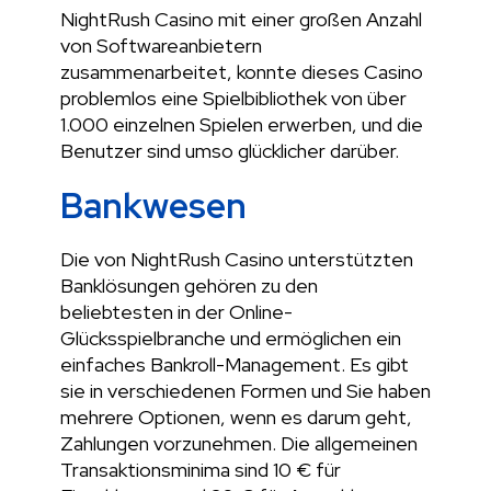
NightRush Casino mit einer großen Anzahl
von Softwareanbietern
zusammenarbeitet, konnte dieses Casino
problemlos eine Spielbibliothek von über
1.000 einzelnen Spielen erwerben, und die
Benutzer sind umso glücklicher darüber.
Bankwesen
Die von NightRush Casino unterstützten
Banklösungen gehören zu den
beliebtesten in der Online-
Glücksspielbranche und ermöglichen ein
einfaches Bankroll-Management. Es gibt
sie in verschiedenen Formen und Sie haben
mehrere Optionen, wenn es darum geht,
Zahlungen vorzunehmen. Die allgemeinen
Transaktionsminima sind 10 € für