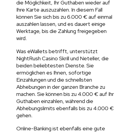
die Möglichkeit, Ihr Guthaben wieder auf
Ihre Karte auszuzahlen. In diesem Fall
können Sie sich bis zu 6.000 € auf einmal
auszahlen lassen, und es dauert einige
Werktage, bis die Zahlung freigegeben
wird.
Was eWallets betrifft, unterstützt
NightRush Casino Skrill und Neteller, die
beiden beliebtesten Dienste. Sie
ermöglichen es Ihnen, sofortige
Einzahlungen und die schnellsten
Abhebungen in der ganzen Branche zu
machen. Sie können bis zu 4.000 € auf Ihr
Guthaben einzahlen, während die
Abhebungslimits ebenfalls bis zu 4.000 €
gehen.
Online-Banking ist ebenfalls eine gute