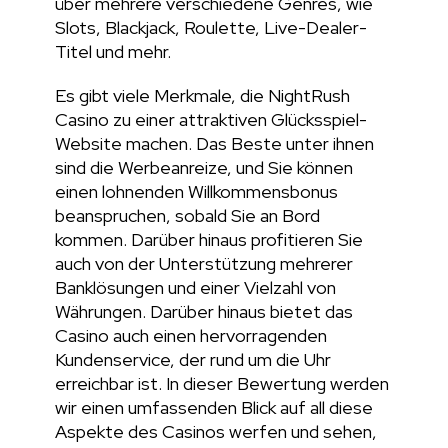
über mehrere verschiedene Genres, wie
Slots, Blackjack, Roulette, Live-Dealer-
Titel und mehr.
Es gibt viele Merkmale, die NightRush
Casino zu einer attraktiven Glücksspiel-
Website machen. Das Beste unter ihnen
sind die Werbeanreize, und Sie können
einen lohnenden Willkommensbonus
beanspruchen, sobald Sie an Bord
kommen. Darüber hinaus profitieren Sie
auch von der Unterstützung mehrerer
Banklösungen und einer Vielzahl von
Währungen. Darüber hinaus bietet das
Casino auch einen hervorragenden
Kundenservice, der rund um die Uhr
erreichbar ist. In dieser Bewertung werden
wir einen umfassenden Blick auf all diese
Aspekte des Casinos werfen und sehen,