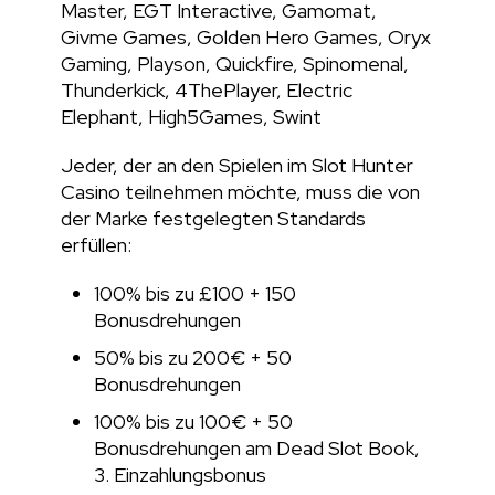
Master, EGT Interactive, Gamomat,
Givme Games, Golden Hero Games, Oryx
Gaming, Playson, Quickfire, Spinomenal,
Thunderkick, 4ThePlayer, Electric
Elephant, High5Games, Swint
Jeder, der an den Spielen im Slot Hunter
Casino teilnehmen möchte, muss die von
der Marke festgelegten Standards
erfüllen:
100% bis zu £100 + 150
Bonusdrehungen
50% bis zu 200€ + 50
Bonusdrehungen
100% bis zu 100€ + 50
Bonusdrehungen am Dead Slot Book,
3. Einzahlungsbonus