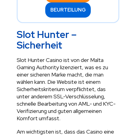
BEURTEILUNG
Slot Hunter –
Sicherheit
Slot Hunter Casino ist von der Malta
Gaming Authority lizenziert, was es zu
einer sicheren Marke macht, die man
wählen kann. Die Website ist einem
Sicherheitskriterium verpflichtet, das
unter anderem SSL-Verschlüsselung,
schnelle Bearbeitung von AML- und KYC-
Verifizierung und guten allgemeinen
Komfort umfasst.
Am wichtigsten ist, dass das Casino eine