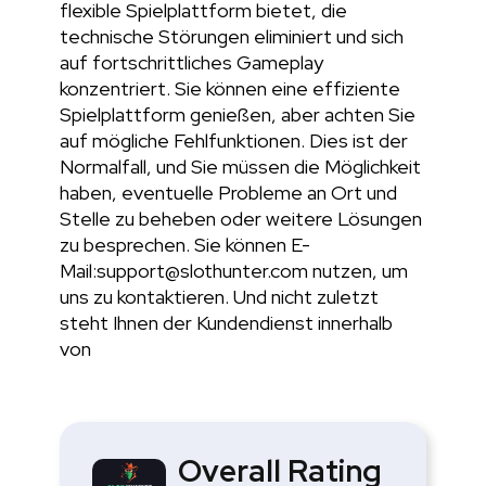
flexible Spielplattform bietet, die
technische Störungen eliminiert und sich
auf fortschrittliches Gameplay
konzentriert. Sie können eine effiziente
Spielplattform genießen, aber achten Sie
auf mögliche Fehlfunktionen. Dies ist der
Normalfall, und Sie müssen die Möglichkeit
haben, eventuelle Probleme an Ort und
Stelle zu beheben oder weitere Lösungen
zu besprechen. Sie können E-
Mail:
support@slothunter.com
nutzen, um
uns zu kontaktieren. Und nicht zuletzt
steht Ihnen der Kundendienst innerhalb
von
Overall Rating