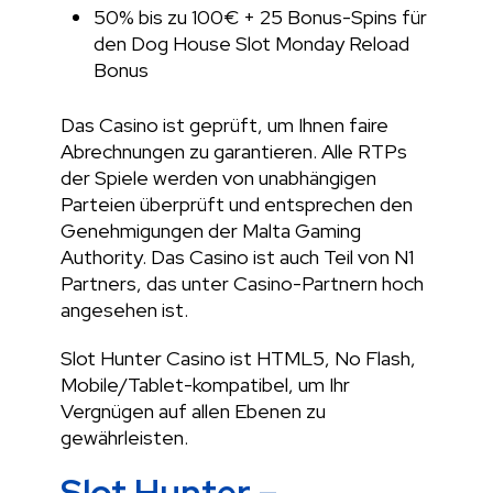
50% bis zu 100€ + 25 Bonus-Spins für
den Dog House Slot Monday Reload
Bonus
Das Casino ist geprüft, um Ihnen faire
Abrechnungen zu garantieren. Alle RTPs
der Spiele werden von unabhängigen
Parteien überprüft und entsprechen den
Genehmigungen der Malta Gaming
Authority. Das Casino ist auch Teil von N1
Partners, das unter Casino-Partnern hoch
angesehen ist.
Slot Hunter Casino ist HTML5, No Flash,
Mobile/Tablet-kompatibel, um Ihr
Vergnügen auf allen Ebenen zu
gewährleisten.
Slot Hunter –