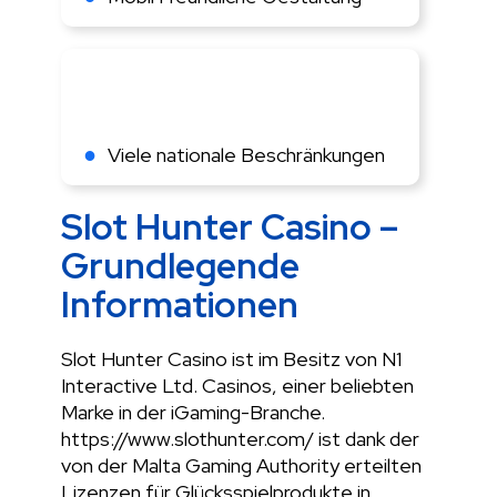
Minuses:
Viele nationale Beschränkungen
Slot Hunter Casino –
Grundlegende
Informationen
Slot Hunter Casino ist im Besitz von N1
Interactive Ltd. Casinos, einer beliebten
Marke in der iGaming-Branche.
https://www.slothunter.com/ ist dank der
von der Malta Gaming Authority erteilten
Lizenzen für Glücksspielprodukte in