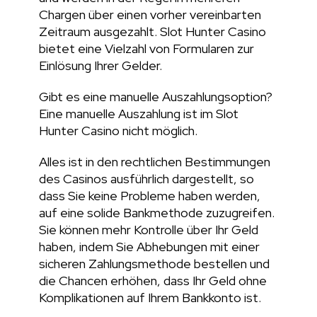
Chargen über einen vorher vereinbarten
Zeitraum ausgezahlt. Slot Hunter Casino
bietet eine Vielzahl von Formularen zur
Einlösung Ihrer Gelder.
Gibt es eine manuelle Auszahlungsoption?
Eine manuelle Auszahlung ist im Slot
Hunter Casino nicht möglich.
Alles ist in den rechtlichen Bestimmungen
des Casinos ausführlich dargestellt, so
dass Sie keine Probleme haben werden,
auf eine solide Bankmethode zuzugreifen.
Sie können mehr Kontrolle über Ihr Geld
haben, indem Sie Abhebungen mit einer
sicheren Zahlungsmethode bestellen und
die Chancen erhöhen, dass Ihr Geld ohne
Komplikationen auf Ihrem Bankkonto ist.