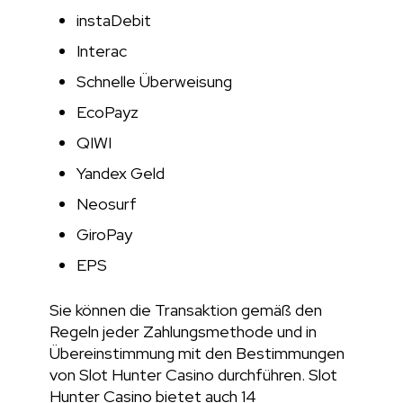
instaDebit
Interac
Schnelle Überweisung
EcoPayz
QIWI
Yandex Geld
Neosurf
GiroPay
EPS
Sie können die Transaktion gemäß den
Regeln jeder Zahlungsmethode und in
Übereinstimmung mit den Bestimmungen
von Slot Hunter Casino durchführen. Slot
Hunter Casino bietet auch 14