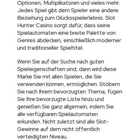
Optionen, Multiplikatoren und vieles mehr.
Jedes Spiel gibt dem Spieler eine andere
Beziehung zum Glücksspielerlebnis. Slot
Hunter Casino sorgt dafür, dass seine
Spielautomaten eine breite Palette von
Genres abdecken, einschließlich moderner
und traditioneller Spieltitel.
Wenn Sie auf der Suche nach guten
Spieleigenschaften sind, dann wird diese
Marke Sie mit allen Spielen, die Sie
verwenden können, ermöglichen. Stöbern
Sie nach Ihrem bevorzugten Thema, fügen
Sie Ihre bevorzugte Liste hinzu und
genießen Sie ganz allgemein, indem Sie
alle verfügbaren Spielautomaten
erkunden. Nicht zuletzt sind alle Slot-
Gewinne auf dem nicht öffentlich
verteidigten Niveau.