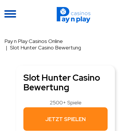
Pay n Play Casinos Online
Slot Hunter Casino Bewertung
Slot Hunter Casino
Bewertung
2500+ Spiele
JETZT SPIELEN