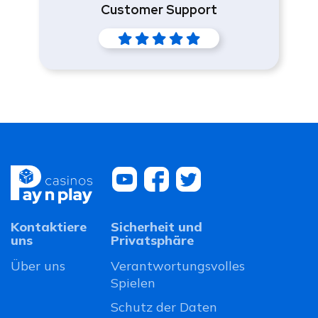
Customer Support
Kontaktiere
Sicherheit und
uns
Privatsphäre
Über uns
Verantwortungsvolles
Spielen
Schutz der Daten